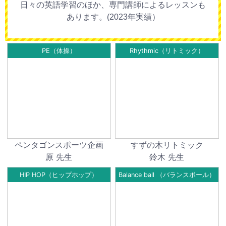
日々の英語学習のほか、専門講師によるレッスンも
あります。(2023年実績）
PE（体操）
Rhythmic（リトミック）
ペンタゴンスポーツ企画
すずの木リトミック
原 先生
鈴木 先生
HIP HOP（ヒップホップ）
Balance ball （バランスボール）