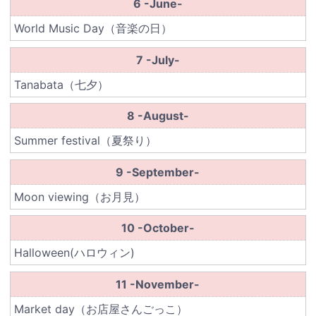
6 -June-
World Music Day（音楽の日）
7 -July-
Tanabata（七夕）
8 -August-
Summer festival（夏祭り）
9 -September-
Moon viewing（お月見）
10 -October-
Halloween(ハロウィン)
11 -November-
Market day（お店屋さんごっこ）