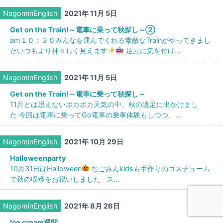
NagominEnglish
2021年 11月 5日
Get on the Train!～電車に乗って秋探し～②
am１０：３０みんなを運んでくれる素敵なTrainがやってきまし
たいつもより神々しく見えます
足元に気を付け…
NagominEnglish
2021年 11月 5日
Get on the Train!～電車に乗って秋探し～
11月とは思えないポカポカ天気の中、秋の遠足に出かけまし
た 今回は電車に乗ってGo電車の乗車体験もしつつ、…
NagominEnglish
2021年 10月 29日
Halloweenparty
10月31日はHalloween
なごみんkidsも手作りのコスチューム
で秋の収穫をお祝いしました ス…
NagominEnglish
2021年 8月 26日
Ice cream週間