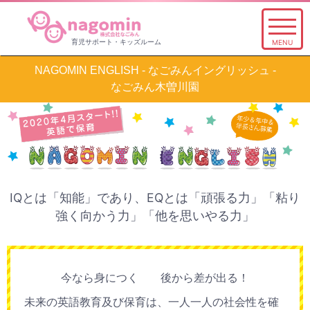
育児サポート・キッズルーム
MENU
トップページ
NAGOMIN ENGLISH - なごみんイングリッシュ -
なごみん木曽川園
新規私立幼稚園設立のためにご支援を
子どもを預けたい
病児保育と保健活動
木曽川園とお便り
IQとは「知能」であり、EQとは「頑張る力」「粘り
尾西園とお便り
強く向かう力」「他を思いやる力」
神山園とお便り
多彩なカリキュラムを受けたい
なごみんイングリッシュ
今なら身につく 後から差が出る！
保育を勉強したい
未来の英語教育及び保育は、一人一人の社会性を確