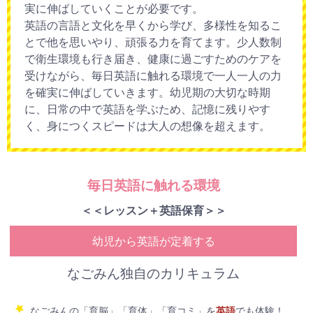
実に伸ばしていくことが必要です。
なごみん保育園で働くスタッフたち
英語の言語と文化を早くから学び、多様性を知るこ
開設・運営サポート
とで他を思いやり、頑張る力を育てます。少人数制
で衛生環境も行き届き、健康に過ごすためのケアを
活動日誌
受けながら、毎日英語に触れる環境で一人一人の力
を確実に伸ばしていきます。幼児期の大切な時期
に、日常の中で英語を学ぶため、記憶に残りやす
く、身につくスピードは大人の想像を超えます。
なごみんで働きたい・就職サポート
お問い合わせ・ダウンロード
毎日英語に触れる環境
＜＜レッスン＋英語保育＞＞
幼児から英語が定着する
なごみん独自のカリキュラム
なごみんの「育脳」「育体」「育コミ」を
英語
でも体験！