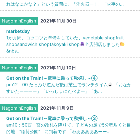
れはなにかな？」という質問に、「消火器ー！」「火事の…
NagominEnglish
2021年 11月 30日
marketday
1か月間、コツコツと準備をしていた、vegetable shopfruit
shopsandwich shoptakoyaki shop
全店開店しました
&nbs…
NagominEnglish
2021年 11月 10日
Get on the Train!～電車に乗って秋探し～➃
pm12：00 たっぷり遊んだ後は芝生でランチタイム
「おなか
すいたーーーー」「いっしょにたべよー」「あ…
NagominEnglish
2021年 11月 9日
Get on the Train!～電車に乗って秋探し～③
am10：50西一宮の改札を降りて、子どもの足で5分程歩くと目
的地 “稲荷公園” に到着です 「わあああああーー…