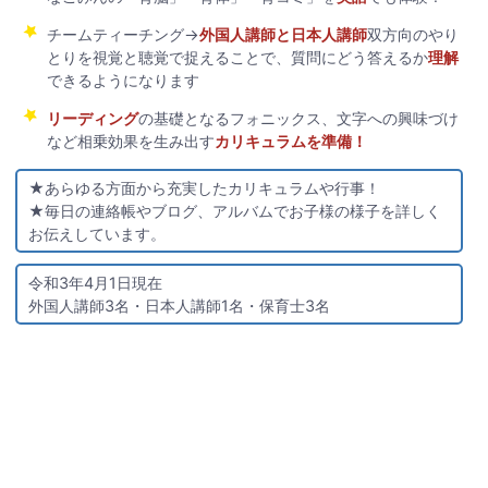
チームティーチング→
外国人講師と日本人講師
双方向のやり
とりを視覚と聴覚で捉えることで、質問にどう答えるか
理解
できるようになります
リーディング
の基礎となるフォニックス、文字への興味づけ
など相乗効果を生み出す
カリキュラムを準備！
★あらゆる方面から充実したカリキュラムや行事！
★毎日の連絡帳やブログ、アルバムでお子様の様子を詳しく
お伝えしています。
令和3年4月1日現在
外国人講師3名・日本人講師1名・保育士3名