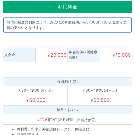
利用料金
無償化制度の利用により、お支払の月額費用から37000円引いた金額が実
質の支払いとなります。
年会費(年2回健康
20,000
10,000
入会金
￥
￥
診断)
保育料(月額)
7:30～19:00(月～金)
7:30～19:00(月～土)
60,000
62,500
￥
￥
給食・おやつ
250
￥
円/日(次月精算・弁当持参可）
教材費、行事、外部講師レッスン、保険含む
兄弟割引あり