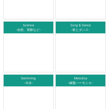
Science
Song & Dance
-自然、実験など-
-歌とダンス-
Swimming
Melodica
-水泳-
-鍵盤ハーモニカ-